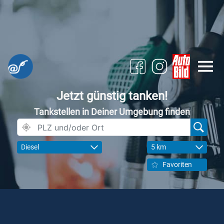
Jetzt günstig tanken!
Tankstellen in Deiner Umgebung finden
Diesel
5 km
Favoriten