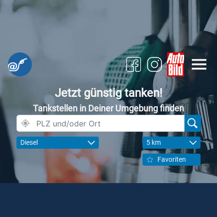
Jetzt günstig tanken!
Tankstellen in Deiner Umgebung finden
Diesel
5 km
Favoriten