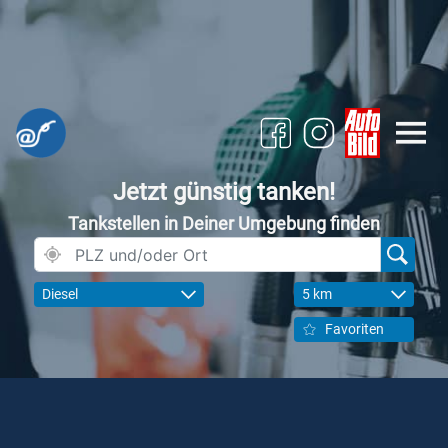
Jetzt günstig tanken!
Tankstellen in Deiner Umgebung finden
Diesel
5 km
Favoriten