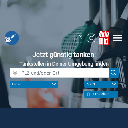
Jetzt günstig tanken!
Tankstellen in Deiner Umgebung finden
Diesel
5 km
Favoriten