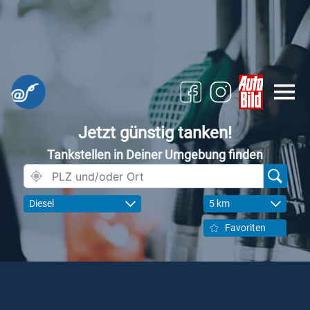
Jetzt günstig tanken!
Tankstellen in Deiner Umgebung finden
Diesel
5 km
Favoriten