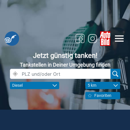
Jetzt günstig tanken!
Tankstellen in Deiner Umgebung finden
Diesel
5 km
Favoriten