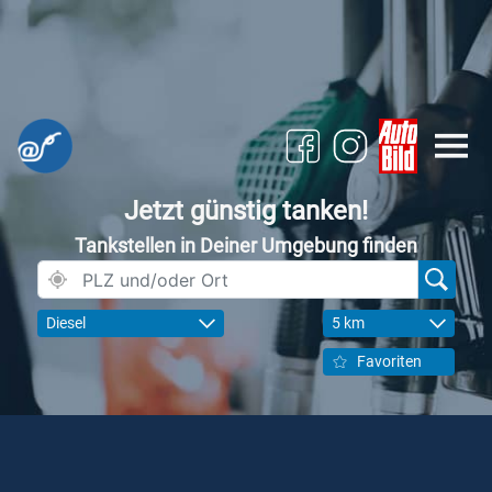
Jetzt günstig tanken!
Tankstellen in Deiner Umgebung finden
Diesel
5 km
Favoriten