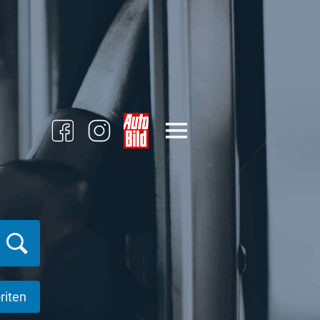
riten