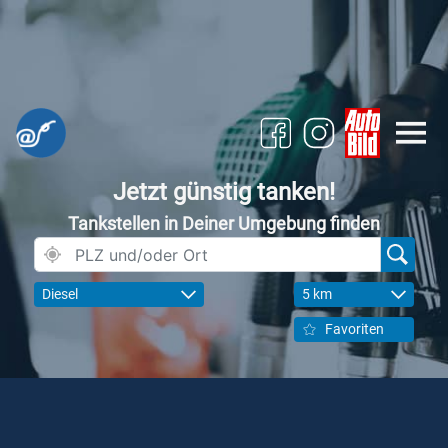
Jetzt günstig tanken!
Tankstellen in Deiner Umgebung finden
Diesel
5 km
Favoriten