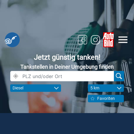
Jetzt günstig tanken!
Tankstellen in Deiner Umgebung finden
Diesel
5 km
Favoriten