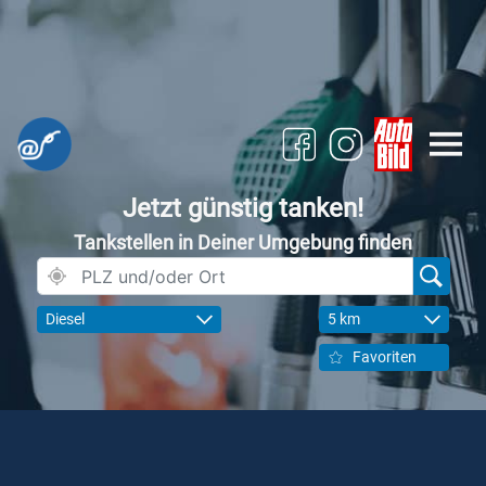
Jetzt günstig tanken!
Tankstellen in Deiner Umgebung finden
Diesel
5 km
Favoriten