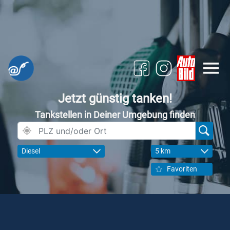
Jetzt günstig tanken!
Tankstellen in Deiner Umgebung finden
Diesel
5 km
Favoriten