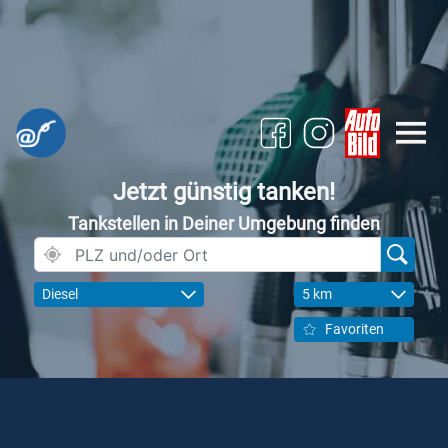
Jetzt günstig tanken!
Tankstellen in Deiner Umgebung finden
Diesel
5 km
Favoriten