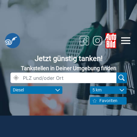
Jetzt günstig tanken!
Tankstellen in Deiner Umgebung finden
Diesel
5 km
Favoriten