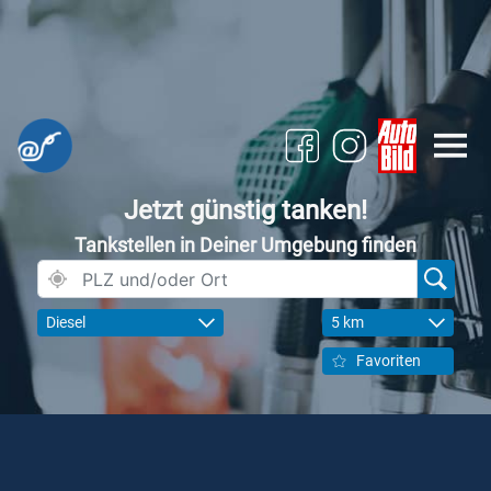
Jetzt günstig tanken!
Tankstellen in Deiner Umgebung finden
Diesel
5 km
Favoriten