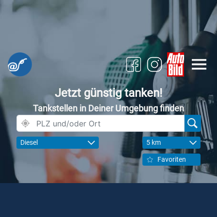
Jetzt günstig tanken!
Tankstellen in Deiner Umgebung finden
Diesel
5 km
Favoriten