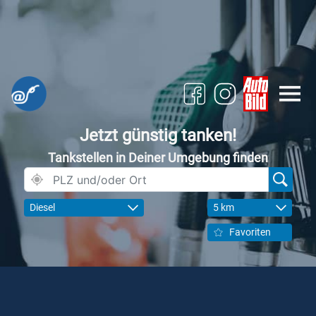
Jetzt günstig tanken!
Tankstellen in Deiner Umgebung finden
Diesel
5 km
Favoriten