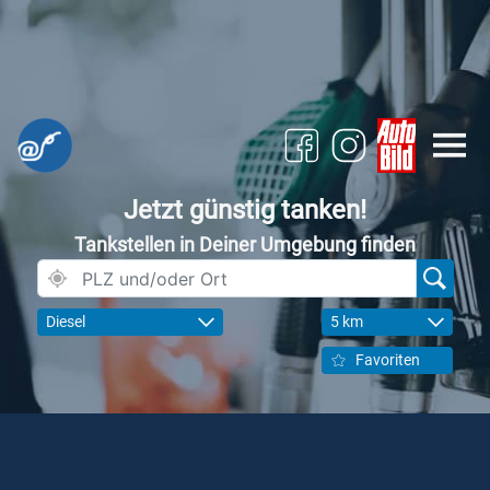
Jetzt günstig tanken!
Tankstellen in Deiner Umgebung finden
Diesel
5 km
Favoriten