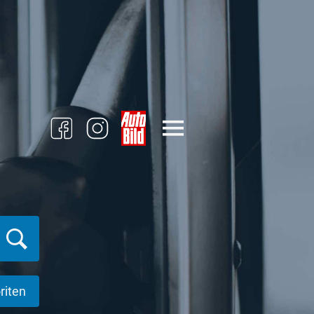
riten