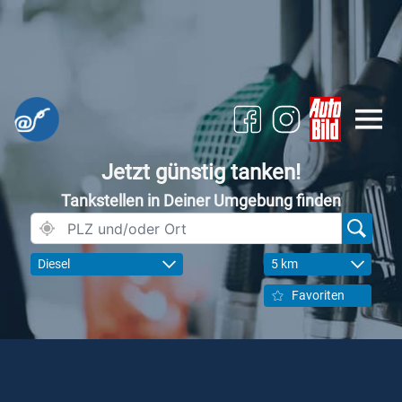
Jetzt günstig tanken!
Tankstellen in Deiner Umgebung finden
Diesel
5 km
Favoriten