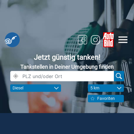
Jetzt günstig tanken!
Tankstellen in Deiner Umgebung finden
Diesel
5 km
Favoriten