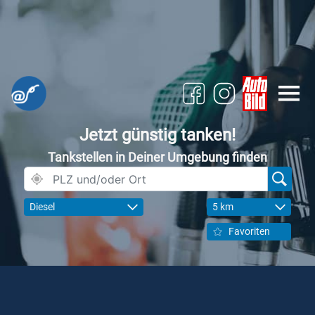
Jetzt günstig tanken!
Tankstellen in Deiner Umgebung finden
Diesel
5 km
Favoriten