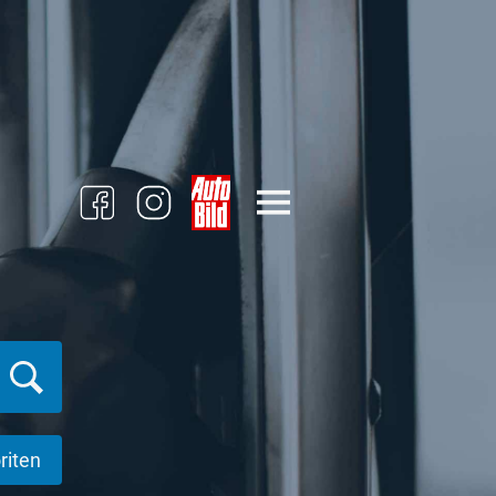
riten