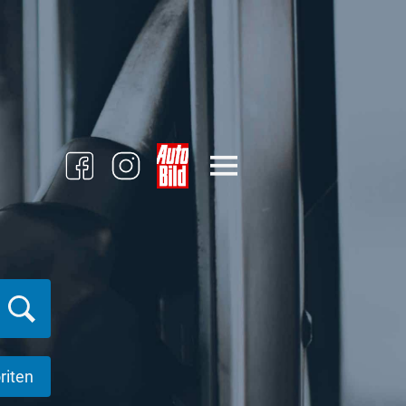
riten