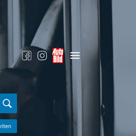
riten