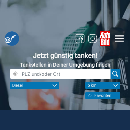
Jetzt günstig tanken!
Tankstellen in Deiner Umgebung finden
Diesel
5 km
Favoriten