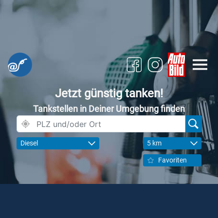
Jetzt günstig tanken!
Tankstellen in Deiner Umgebung finden
Diesel
5 km
Favoriten