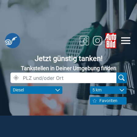
Jetzt günstig tanken!
Tankstellen in Deiner Umgebung finden
Diesel
5 km
Favoriten