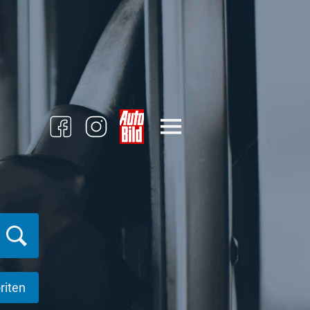
riten