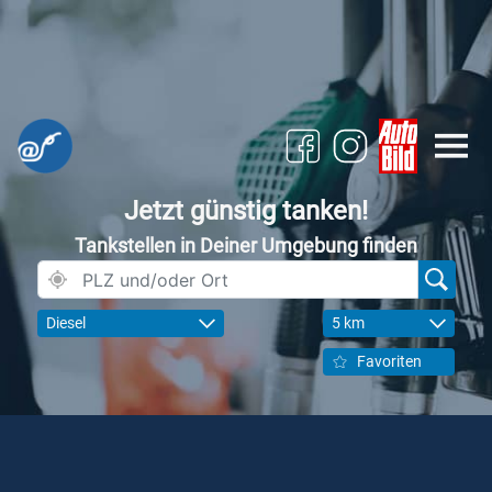
Jetzt günstig tanken!
Tankstellen in Deiner Umgebung finden
Diesel
5 km
Favoriten