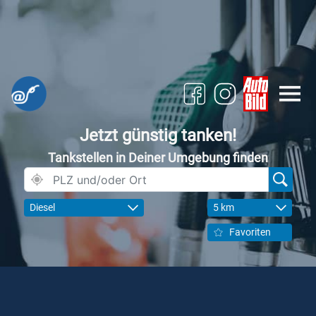
Jetzt günstig tanken!
Tankstellen in Deiner Umgebung finden
Diesel
5 km
Favoriten