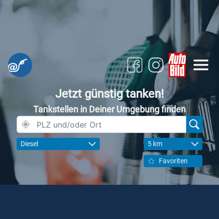
Jetzt günstig tanken!
Tankstellen in Deiner Umgebung finden
Diesel
5 km
Favoriten