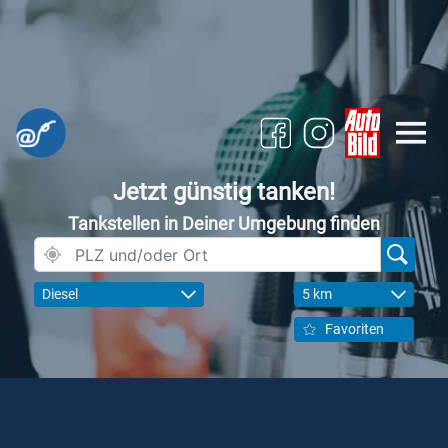
Jetzt günstig tanken!
Tankstellen in Deiner Umgebung finden
Diesel
5 km
Favoriten