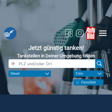
Jetzt günstig tanken!
Tankstellen in Deiner Umgebung finden
Diesel
5 km
Favoriten