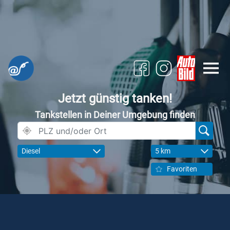
Jetzt günstig tanken!
Tankstellen in Deiner Umgebung finden
Diesel
5 km
Favoriten