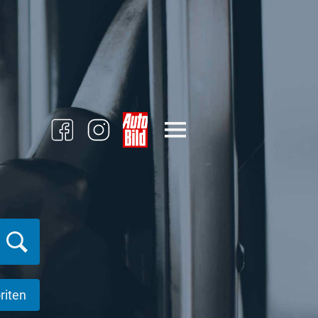
riten