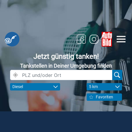
Jetzt günstig tanken!
Tankstellen in Deiner Umgebung finden
Diesel
5 km
Favoriten