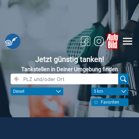
Jetzt günstig tanken!
Tankstellen in Deiner Umgebung finden
Diesel
5 km
Favoriten