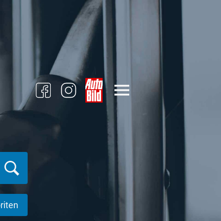
riten