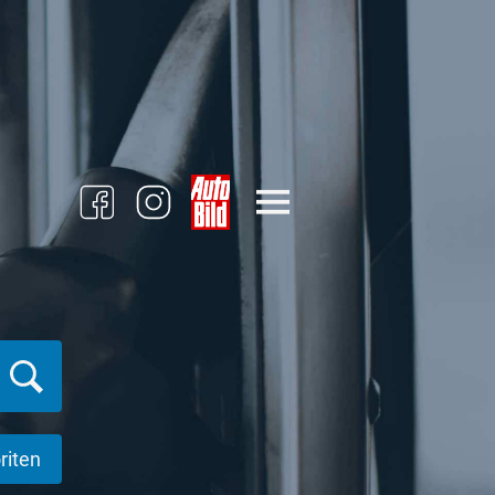
riten