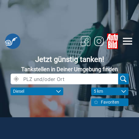
Jetzt günstig tanken!
Tankstellen in Deiner Umgebung finden
Diesel
5 km
Favoriten