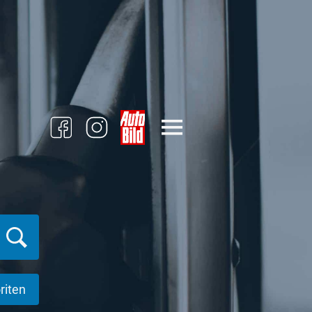
riten