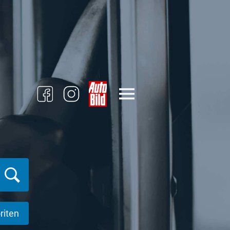
riten