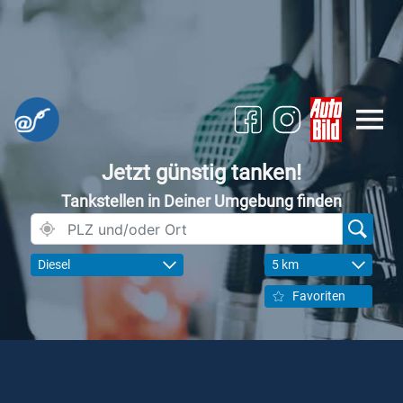
Jetzt günstig tanken!
Tankstellen in Deiner Umgebung finden
Diesel
5 km
Favoriten