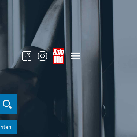
riten