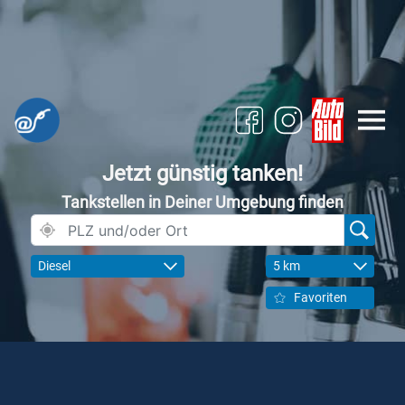
Jetzt günstig tanken!
Tankstellen in Deiner Umgebung finden
Diesel
5 km
Favoriten