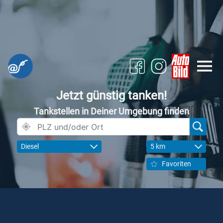
Jetzt günstig tanken!
Tankstellen in Deiner Umgebung finden
Diesel
5 km
Favoriten