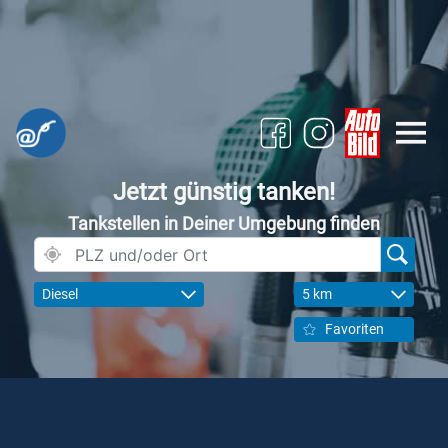
Jetzt günstig tanken!
Tankstellen in Deiner Umgebung finden
Diesel
5 km
Favoriten