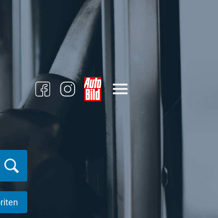
riten