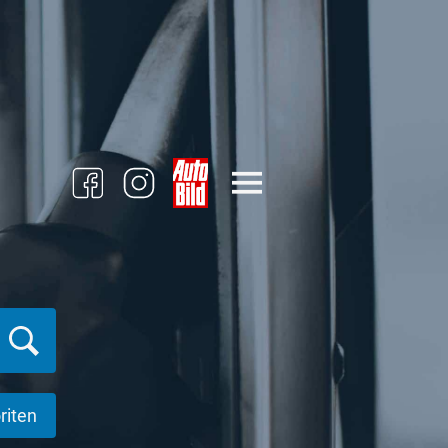
riten